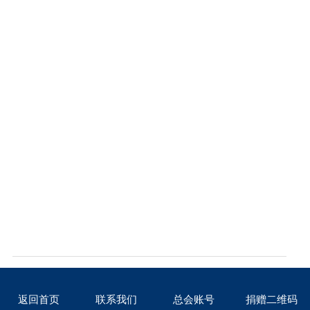
Prev：四川省慈善联合总会四川省社区治理服务慈善基金
Next：四川省慈善联合总会四川省困难群众关爱基金
返回首页
联系我们
总会账号
捐赠二维码