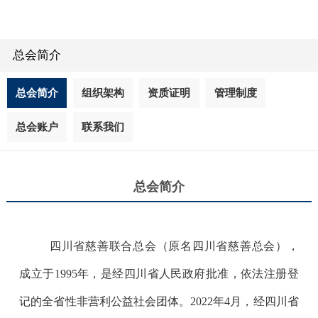
总会简介
总会简介
组织架构
资质证明
管理制度
总会账户
联系我们
总会简介
四川省慈善联合总会
（
原名
四川省慈善总会
），
成立于
1995
年，是经四川省
人民政府
批准
，
依法注册登
记的全省性非营利公益社会团体
。2022
年
4
月，经四川省