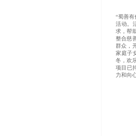
“蜀善
活动。
求，帮
整合慈
群众，
家庭子
冬，欢
项目已持
力和向