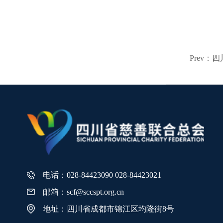
Prev
电话：028-84423090 028-84423021
邮箱：scf@sccspt.org.cn
地址：四川省成都市锦江区均隆街8号