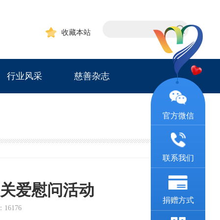
收藏本站
行业风采
慈善杂志
官方微信
联系我们
关爱慰问活动
捐赠方式
：16176