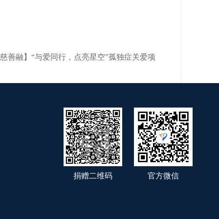
【蜀慈善融】“与爱同行，点亮星空”孤独症关爱项
捐赠二维码
官方微信