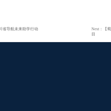
：四川省导航未来助学行动
Next：
目